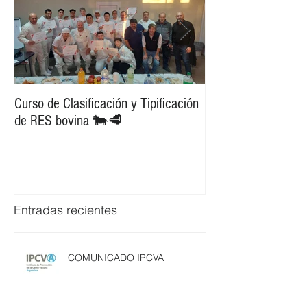
Curso de Clasificación y Tipificación
Exportación de Car
de RES bovina 🐄🥩
destino Portugal d
Entradas recientes
COMUNICADO IPCVA