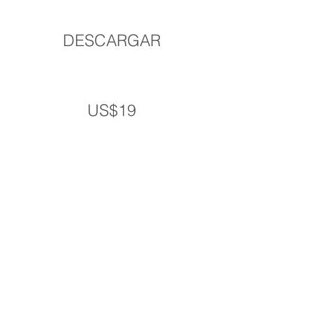
ACUERDO SALARIAL AGOSTO
2016
DESCARGAR
Conciliación Obligatoria 12-07-16
US$19
Acuerdo Salarial Abril - Septiembre
2016
Acuerdo Pago No Remunerativo -
Exclusión AFIC
Convenio Contribución Obra Social