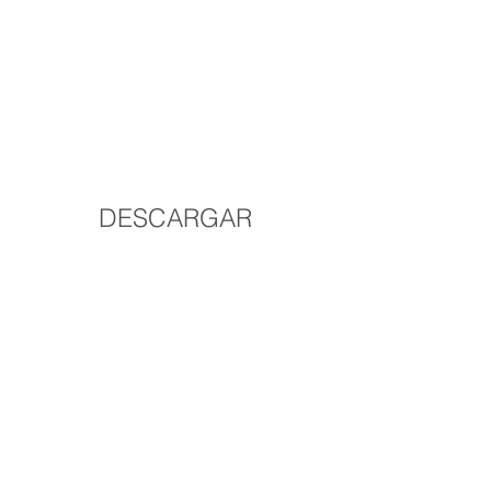
Homologación Acuerdo
ACUERDO SALARIAL AGOSTO
2015
DESCARGAR
Acuerdo Salarial Abril 2015