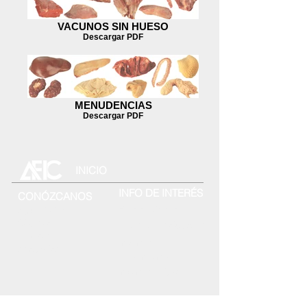
VACUNOS SIN HUESO
Descargar PDF
MENUDENCIAS
Descargar PDF
INICIO
INFO DE INTERÉS
CONÓZCANOS
Escalas Salariales
Autoridades
Objetivos
Leyes y Resoluciones
Memorias
Informes
Asociados
Fifra Informa
Informes IPCVA