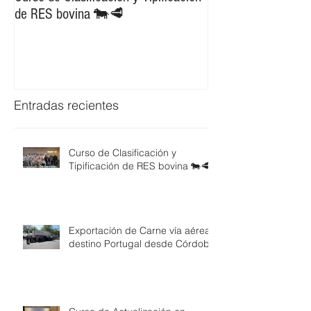
Curso de Clasificación y Tipificación
Exportación de Car
de RES bovina 🐄🥩
destino Portugal d
Entradas recientes
Curso de Clasificación y
Tipificación de RES bovina 🐄🥩
Exportación de Carne vía aérea
destino Portugal desde Córdoba