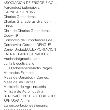
ASOCIACION DE FRIGORIFICOS E INDUSTRIALES DE LA CA
Agroindustria
Bongiovanni
CARNE ARGENTINA
Charlas Granaderas
Charlas Granaderas Granos + Carne
China
Ciclo de Charlas Granaderas
Codiv-19
Consorcio de Exportadores de Carnes Argentinas
Coronavirus
Córdoba
DENGUE
Daniel Urcía
EEUU
EXPORTACION
FAENA CLANDESTINA
FIFRA
Hacienda
Ignacio iriarte
Junta Ejecutiva afic
Luis Etchevehere
Martin Pages
Mercados Externos
Mesa de Ganados y Carnes.
Mesa de las Carnes
Ministerio de Agroindustria
Ministro de Agroindustria
RENOVACIÓN DE AUTORIDADES
SENASA
SIAL
afic
agroexportaciones
alemania