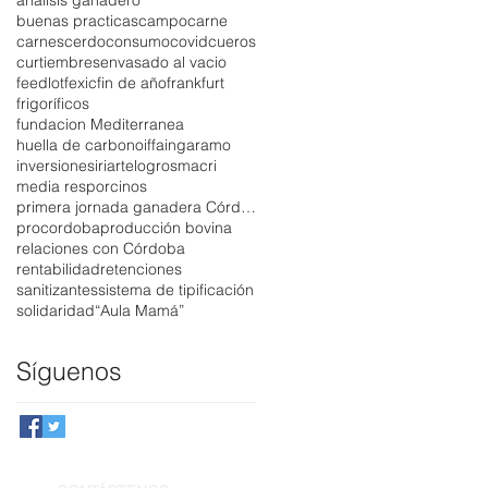
analisis ganadero
buenas practicas
campo
carne
carnes
cerdo
consumo
covid
cueros
curtiembres
envasado al vacio
feedlot
fexic
fin de año
frankfurt
frigoríficos
fundacion Mediterranea
huella de carbono
iffa
ingaramo
inversiones
iriarte
logros
macri
media res
porcinos
primera jornada ganadera Córdoba
procordoba
producción bovina
relaciones con Córdoba
rentabilidad
retenciones
sanitizantes
sistema de tipificación
solidaridad
“Aula Mamá”
Síguenos