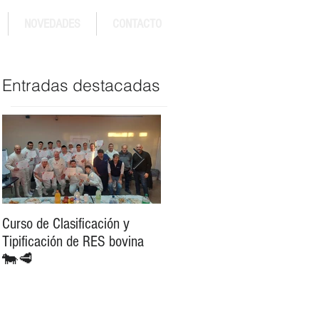
NOVEDADES
CONTACTO
Entradas destacadas
Curso de Clasificación y
Exportación de Carne vía
Tipificación de RES bovina
aérea destino Portugal desde
🐄🥩
Córdoba