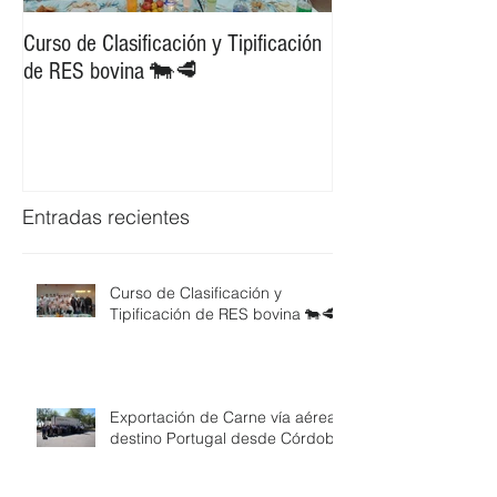
Curso de Clasificación y Tipificación
Exportación de Car
de RES bovina 🐄🥩
destino Portugal d
Entradas recientes
Curso de Clasificación y
Tipificación de RES bovina 🐄🥩
Exportación de Carne vía aérea
destino Portugal desde Córdoba