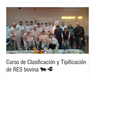
Entradas destacadas
Curso de Clasificación y Tipificación
Exportación de Car
de RES bovina 🐄🥩
destino Portugal d
Entradas recientes